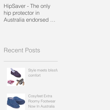
HipSaver - The only
The Pressure Ulcer
hip protector in
Problem
Australia endorsed by
the APA
Recent Posts
Style meets blissful
comfort
Cosyfeet Extra
Roomy Footwear
Now In Australia