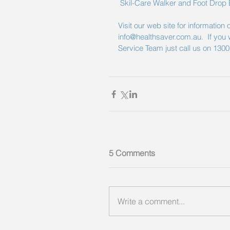
 S
kil-Care Walker and Foot Drop
Visit our 
web site
 for information 
info@healthsaver.com.au. 
 If you
Service Team just call us on 130
5 Comments
Write a comment...