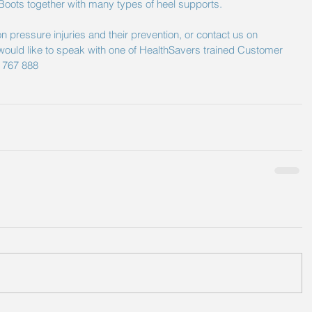
 Boots
 together with many types of heel supports.
on pressure injuries and their prevention, or contact us on 
 would like to speak with one of HealthSavers trained Customer 
0 767 888