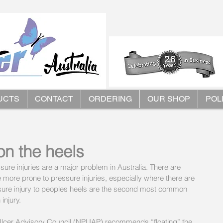
UCTS
CONTACT
ORDERING
OUR SHOP
POL
on the heels
re injuries are a major problem in Australia. There are 
e more prone to pressure injuries, especially where there are 
ure injury to peoples heels are the second most common 
injury. 
 Ulcer Advisory Council (NPUAP) recommends “floating” the 