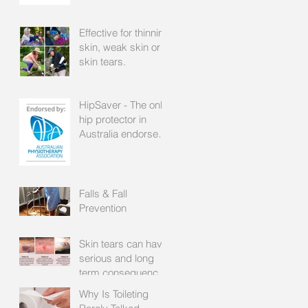
Effective for thinning
skin, weak skin or
skin tears.
HipSaver - The only
hip protector in
Australia endorsed
by the APA
Falls & Fall
Prevention
Skin tears can have
serious and long
term consequences
for patients with frail
Why Is Toileting
skin