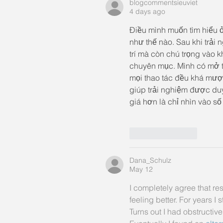
blogcommentsieuviet
4 days ago
Điều mình muốn tìm hiểu 
như thế nào. Sau khi trải 
trí mà còn chú trọng vào 
chuyên mục. Mình có mở th
mọi thao tác đều khá mượt
giúp trải nghiệm được duy
giá hơn là chỉ nhìn vào s
Like
Reply
Dana_Schulz
May 12
I completely agree that res
feeling better. For years I
Turns out I had obstructive