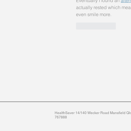
Eventually I found an 
alter
actually rested which mean
even smile more.
Like
Reply
HealthSaver 14/140 Wecker Road Mansfield Qld 
767888