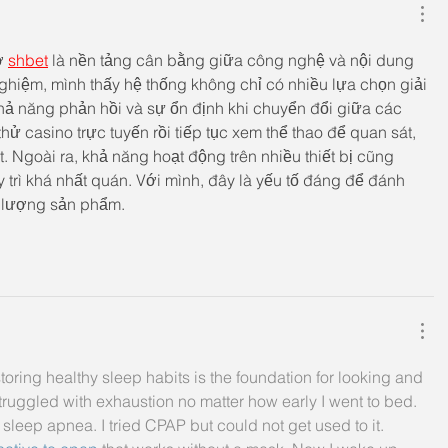
ở 
shbet
 là nền tảng cân bằng giữa công nghệ và nội dung 
nghiệm, mình thấy hệ thống không chỉ có nhiều lựa chọn giải 
khả năng phản hồi và sự ổn định khi chuyển đổi giữa các 
ử casino trực tuyến rồi tiếp tục xem thể thao để quan sát, 
. Ngoài ra, khả năng hoạt động trên nhiều thiết bị cũng 
 trì khá nhất quán. Với mình, đây là yếu tố đáng để đánh 
ố lượng sản phẩm.
toring healthy sleep habits is the foundation for looking and 
 struggled with exhaustion no matter how early I went to bed. 
 sleep apnea. I tried CPAP but could not get used to it. 