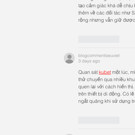
tạo cảm giác khá dễ chịu 
thêm về các đối tác như 
rộng nhưng vẫn giữ được t
Like
Reply
blogcommentsieuviet
3 days ago
Quan sát 
kubet
 một lúc, 
thử chuyển qua nhiều khu
quen lại với cách hiển th
trên thiết bị di động. Có 
ngắt quãng khi sử dụng tr
Like
Reply