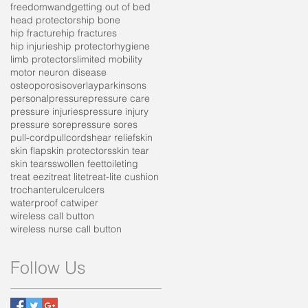
freedomwand
getting out of bed
head protectors
hip bone
hip fracture
hip fractures
hip injuries
hip protector
hygiene
limb protectors
limited mobility
motor neuron disease
osteoporosis
overlay
parkinsons
personal
pressure
pressure care
pressure injuries
pressure injury
pressure sore
pressure sores
pull-cord
pullcord
shear relief
skin
skin flap
skin protectors
skin tear
skin tears
swollen feet
toileting
treat eezi
treat lite
treat-lite cushion
trochanter
ulcer
ulcers
waterproof cat
wiper
wireless call button
wireless nurse call button
Follow Us