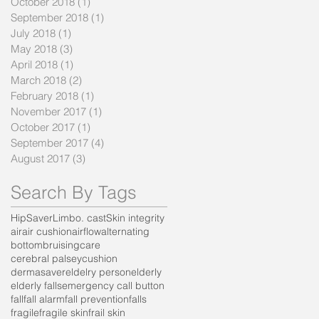
October 2018
(1)
1 post
September 2018
(1)
1 post
July 2018
(1)
1 post
May 2018
(3)
3 posts
April 2018
(1)
1 post
March 2018
(2)
2 posts
February 2018
(1)
1 post
November 2017
(1)
1 post
October 2017
(1)
1 post
September 2017
(4)
4 posts
August 2017
(3)
3 posts
Search By Tags
HipSaver
Limbo. cast
Skin integrity
air
air cushion
airflow
alternating
bottom
bruising
care
cerebral palsey
cushion
dermasaver
eldelry person
elderly
elderly falls
emergency call button
fall
fall alarm
fall prevention
falls
fragile
fragile skin
frail skin