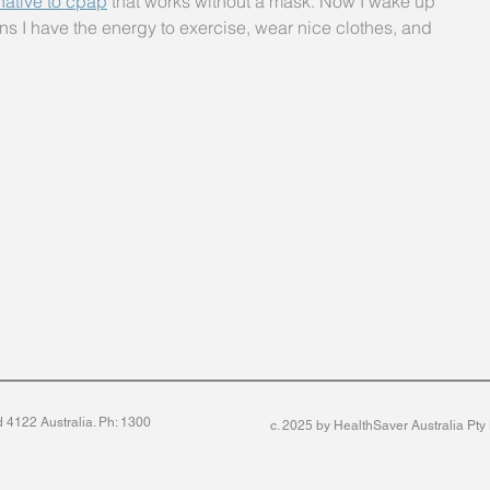
native to cpap
 that works without a mask. Now I wake up 
s I have the energy to exercise, wear nice clothes, and 
4122 Australia. Ph: 1300
c. 2025 by HealthSaver Australia Pt