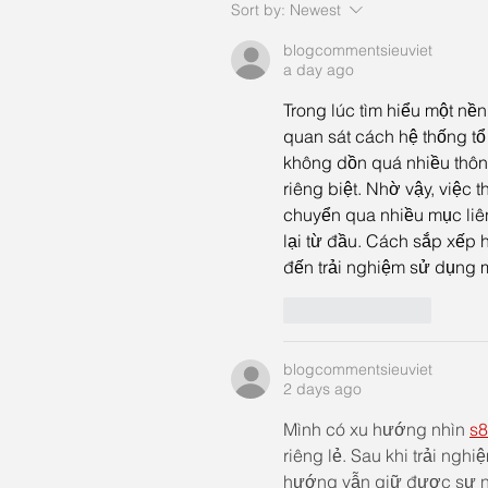
Sort by:
Newest
blogcommentsieuviet
a day ago
Trong lúc tìm hiểu một nền 
quan sát cách hệ thống tổ
không dồn quá nhiều thông
riêng biệt. Nhờ vậy, việc
chuyển qua nhiều mục liê
lại từ đầu. Cách sắp xếp hợ
đến trải nghiệm sử dụng m
Like
Reply
blogcommentsieuviet
2 days ago
Mình có xu hướng nhìn 
s8
riêng lẻ. Sau khi trải ngh
hướng vẫn giữ được sự nh