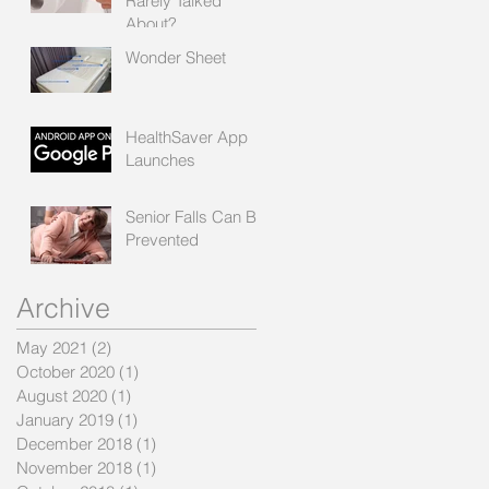
Rarely Talked
About?
Wonder Sheet
HealthSaver App
Launches
Senior Falls Can Be
Prevented
Archive
May 2021
(2)
2 posts
October 2020
(1)
1 post
August 2020
(1)
1 post
January 2019
(1)
1 post
December 2018
(1)
1 post
November 2018
(1)
1 post