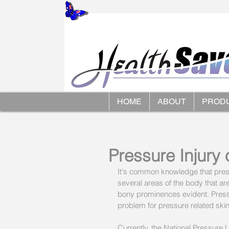
HOME
ABOUT
PROD
Pressure Injury 
It's common knowledge that pressu
several areas of the body that ar
bony prominences evident. Press
problem for pressure related skin 
Currently, the National Pressure